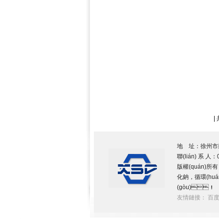
|
地 址：徐州市鼓樓
聯(lián) 系 人
版權(quán)所
化鈉，循環(huá
(gòu)！
友情鏈接：
百