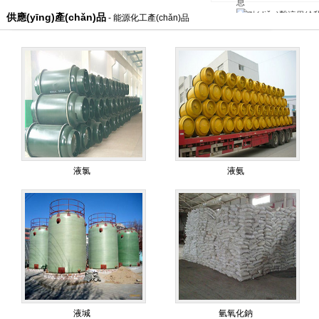
供應(yīng)產(chǎn)品
-
能源化工產(chǎn)品
液氯
液氨
液堿
氫氧化鈉