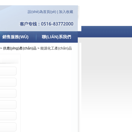
設(shè)為首頁(yè)
|
加入收藏
銷售服務(WÙ)
聯(LIÁN)系我們
>
供應(yīng)產(chǎn)品
> 能源化工產(chǎn)品